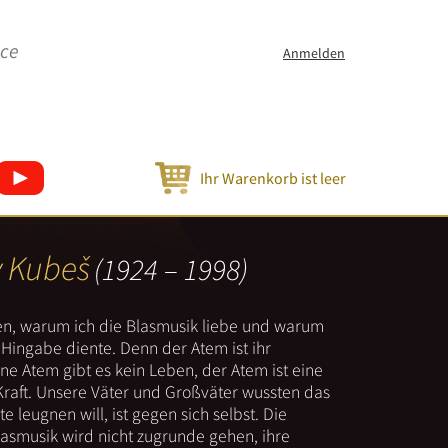
ice
Anmelden
Ihr Warenkorb ist leer
v Kubeš
(1924 – 1998)
nen, warum ich die Blasmusik liebe und warum
er Hingabe diente. Denn der Atem ist ihr
e Atem gibt es kein Leben, der Atem ist eine
Kraft. Unsere Väter und Großväter wussten das
e leugnen will, ist gegen sich selbst. Die
lasmusik wird nicht zugrunde gehen, ihre