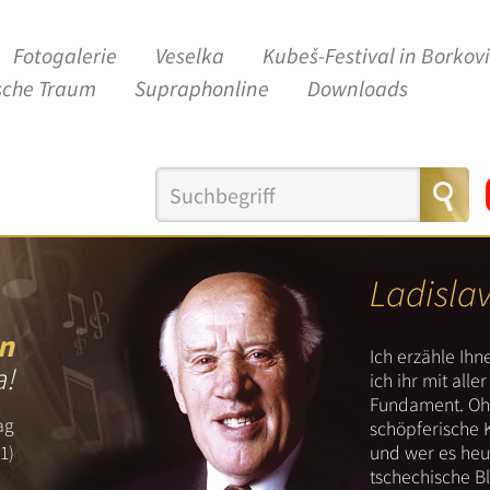
Fotogalerie
Veselka
Kubeš-Festival in Borkov
sche Traum
Supraphonline
Downloads
Ladisla
n
Ich erzähle Ih
a!
ich ihr mit all
Fundament. Ohn
ag
schöpferische 
und wer es heut
1)
tschechische B