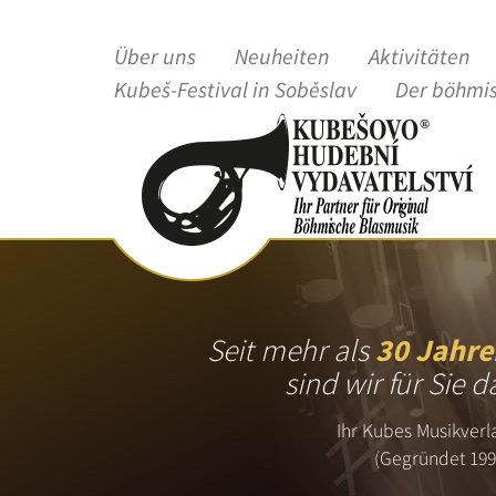
Über uns
Neuheiten
Aktivitäten
Kubeš-Festival in Soběslav
Der böhmi
Seit mehr als
30 Jahre
sind wir für Sie d
Ihr Kubes Musikverl
(Gegründet 199