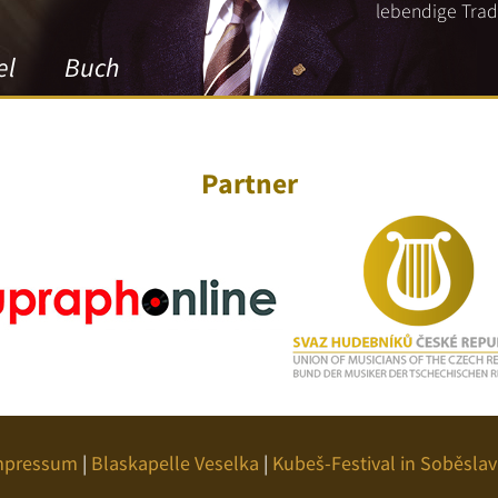
lebendige Tradi
el
Buch
Partner
mpressum
|
Blaskapelle Veselka
|
Kubeš-Festival in Soběslav