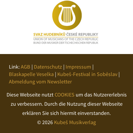
Link:
AGB
|
Datenschutz
|
Impressum
|
Blaskapelle Veselka
|
Kubeš-Festival in Soběslav
|
Abmeldung vom Newsletter
Diese Webseite nutzt
COOKIES
um das Nutzererlebnis
zu verbessern. Durch die Nutzung dieser Webseite
erklären Sie sich hiermit einverstanden.
© 2026
Kubeš Musikverlag