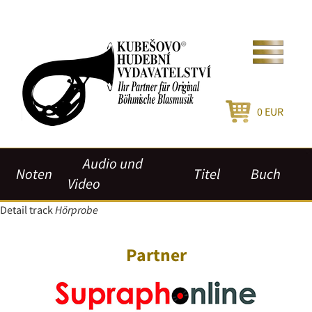
0
EUR
Audio und
Noten
Titel
Buch
Video
Detail track
Hörprobe
Partner