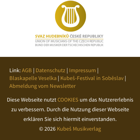
Link:
AGB
|
Datenschutz
|
Impressum
|
Blaskapelle Veselka
|
Kubeš-Festival in Soběslav
|
Abmeldung vom Newsletter
Diese Webseite nutzt
COOKIES
um das Nutzererlebnis
zu verbessern. Durch die Nutzung dieser Webseite
erklären Sie sich hiermit einverstanden.
© 2026
Kubeš Musikverlag