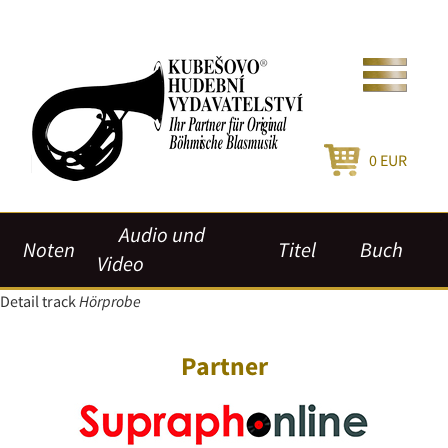
0
EUR
Audio und
Noten
Titel
Buch
Video
Detail track
Hörprobe
Partner