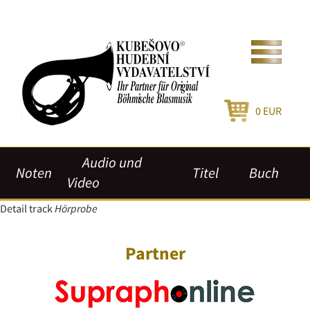
0
EUR
Audio und
Noten
Titel
Buch
Video
Detail track
Hörprobe
Partner