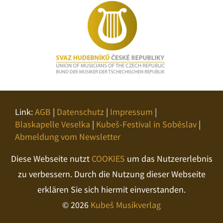
Link:
AGB
|
Datenschutz
|
Impressum
|
Blaskapelle Veselka
|
Kubeš-Festival in Soběslav
|
Abmeldung vom Newsletter
Diese Webseite nutzt
COOKIES
um das Nutzererlebnis
zu verbessern. Durch die Nutzung dieser Webseite
erklären Sie sich hiermit einverstanden.
© 2026
Kubeš Musikverlag