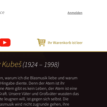
ice
Anmelden
Ihr Warenkorb ist leer
v Kubeš
(1924 – 1998)
nen, warum ich die Blasmusik liebe und warum
er Hingabe diente. Denn der Atem ist ihr
e Atem gibt es kein Leben, der Atem ist eine
Kraft. Unsere Väter und Großväter wussten das
e leugnen will, ist gegen sich selbst. Die
lasmusik wird nicht zugrunde gehen, ihre