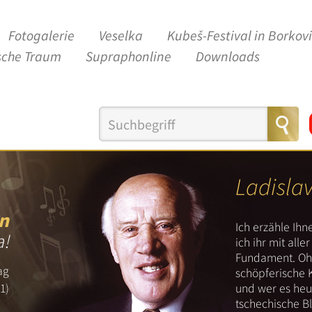
Fotogalerie
Veselka
Kubeš-Festival in Borkov
sche Traum
Supraphonline
Downloads
Ladisla
n
Ich erzähle Ih
a!
ich ihr mit all
Fundament. Ohn
ag
schöpferische 
und wer es heut
1)
tschechische B