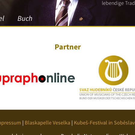
lebendige Tradi
el
Buch
Partner
mpressum
|
Blaskapelle Veselka
|
Kubeš-Festival in Soběslav