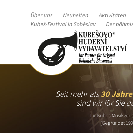
Über uns
Neuheiten
Aktivitäten
Kubeš-Festival in Soběslav
Der böhmi
Seit mehr als
30 Jahre
sind wir für Sie d
Ihr Kubes Musikverl
(Gegründet 199