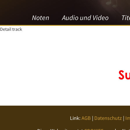
Noten
Audio und Video
Tit
Detail track
Link:
AGB
|
Datenschutz
|
I