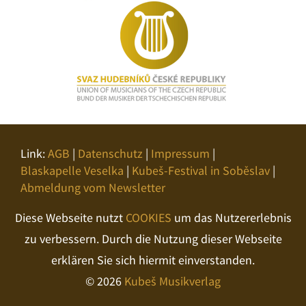
Link:
AGB
|
Datenschutz
|
Impressum
|
Blaskapelle Veselka
|
Kubeš-Festival in Soběslav
|
Abmeldung vom Newsletter
Diese Webseite nutzt
COOKIES
um das Nutzererlebnis
zu verbessern. Durch die Nutzung dieser Webseite
erklären Sie sich hiermit einverstanden.
© 2026
Kubeš Musikverlag