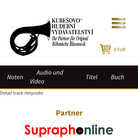
0
EUR
Audio und
Noten
Titel
Buch
Video
Detail track
Hörprobe
Partner