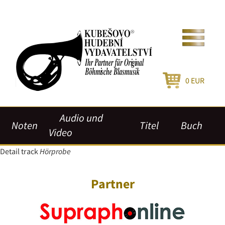
0
EUR
Audio und
Noten
Titel
Buch
Video
Detail track
Hörprobe
Partner