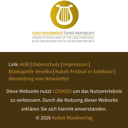
Link:
AGB
|
Datenschutz
|
Impressum
|
Blaskapelle Veselka
|
Kubeš-Festival in Soběslav
|
Abmeldung vom Newsletter
Diese Webseite nutzt
COOKIES
um das Nutzererlebnis
zu verbessern. Durch die Nutzung dieser Webseite
erklären Sie sich hiermit einverstanden.
© 2026
Kubeš Musikverlag