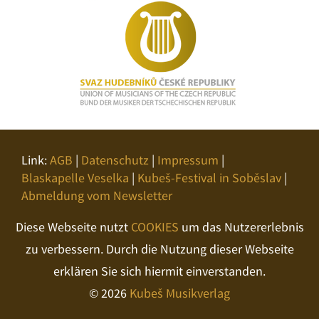
Link:
AGB
|
Datenschutz
|
Impressum
|
Blaskapelle Veselka
|
Kubeš-Festival in Soběslav
|
Abmeldung vom Newsletter
Diese Webseite nutzt
COOKIES
um das Nutzererlebnis
zu verbessern. Durch die Nutzung dieser Webseite
erklären Sie sich hiermit einverstanden.
© 2026
Kubeš Musikverlag