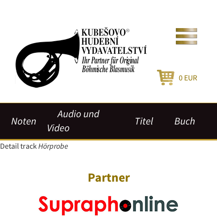
0
EUR
Audio und
Noten
Titel
Buch
Video
Detail track
Hörprobe
Partner