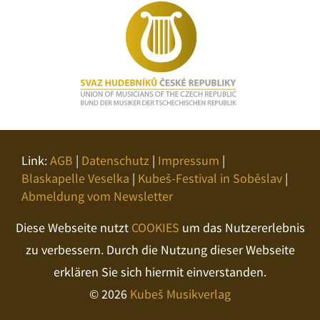
Link:
AGB
|
Datenschutz
|
Impressum
|
Blaskapelle Veselka
|
Kubeš-Festival in Soběslav
|
Abmeldung vom Newsletter
Diese Webseite nutzt
COOKIES
um das Nutzererlebnis
zu verbessern. Durch die Nutzung dieser Webseite
erklären Sie sich hiermit einverstanden.
© 2026
Kubeš Musikverlag