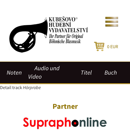
0
EUR
Audio und
Noten
Titel
Buch
Video
Detail track
Hörprobe
Partner