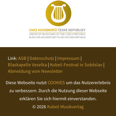
Link:
AGB
|
Datenschutz
|
Impressum
|
Blaskapelle Veselka
|
Kubeš-Festival in Soběslav
|
Abmeldung vom Newsletter
Diese Webseite nutzt
COOKIES
um das Nutzererlebnis
zu verbessern. Durch die Nutzung dieser Webseite
erklären Sie sich hiermit einverstanden.
© 2026
Kubeš Musikverlag