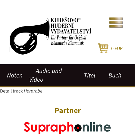
0
EUR
Audio und
Noten
Titel
Buch
Video
Detail track
Hörprobe
Partner