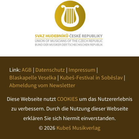
Link:
AGB
|
Datenschutz
|
Impressum
|
Blaskapelle Veselka
|
Kubeš-Festival in Soběslav
|
Abmeldung vom Newsletter
Diese Webseite nutzt
COOKIES
um das Nutzererlebnis
zu verbessern. Durch die Nutzung dieser Webseite
erklären Sie sich hiermit einverstanden.
© 2026
Kubeš Musikverlag