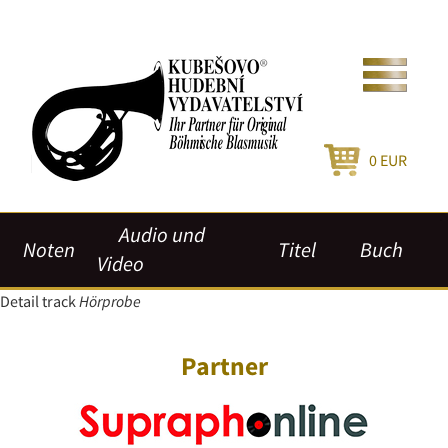
0
EUR
Audio und
Noten
Titel
Buch
Video
Detail track
Hörprobe
Partner