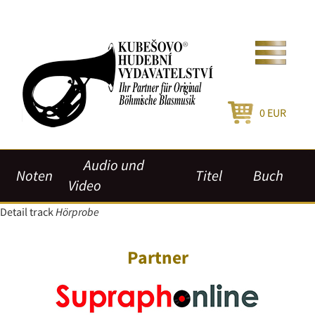
0
EUR
Audio und
Noten
Titel
Buch
Video
Detail track
Hörprobe
Partner