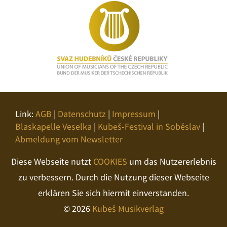
Link:
AGB
|
Datenschutz
|
Impressum
|
Blaskapelle Veselka
|
Kubeš-Festival in Soběslav
|
Abmeldung vom Newsletter
Diese Webseite nutzt
COOKIES
um das Nutzererlebnis
zu verbessern. Durch die Nutzung dieser Webseite
erklären Sie sich hiermit einverstanden.
© 2026
Kubeš Musikverlag