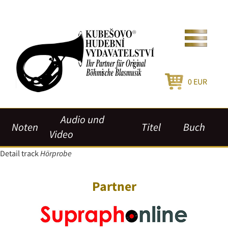
0
EUR
Audio und
Noten
Titel
Buch
Video
Detail track
Hörprobe
Partner