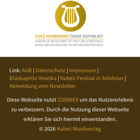
Link:
AGB
|
Datenschutz
|
Impressum
|
Blaskapelle Veselka
|
Kubeš-Festival in Soběslav
|
Abmeldung vom Newsletter
Diese Webseite nutzt
COOKIES
um das Nutzererlebnis
zu verbessern. Durch die Nutzung dieser Webseite
erklären Sie sich hiermit einverstanden.
© 2026
Kubeš Musikverlag