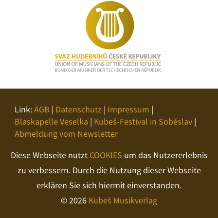
Link:
AGB
|
Datenschutz
|
Impressum
|
Blaskapelle Veselka
|
Kubeš-Festival in Soběslav
|
Abmeldung vom Newsletter
Diese Webseite nutzt
COOKIES
um das Nutzererlebnis
zu verbessern. Durch die Nutzung dieser Webseite
erklären Sie sich hiermit einverstanden.
© 2026
Kubeš Musikverlag