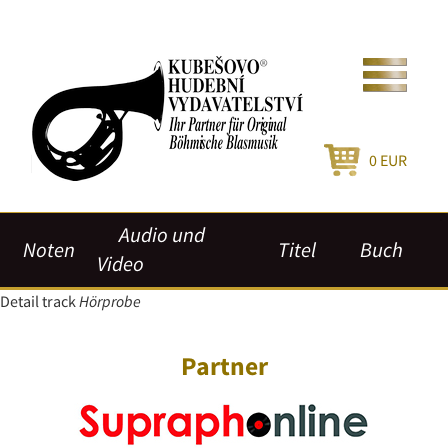
0
EUR
Audio und
Noten
Titel
Buch
Video
Detail track
Hörprobe
Partner