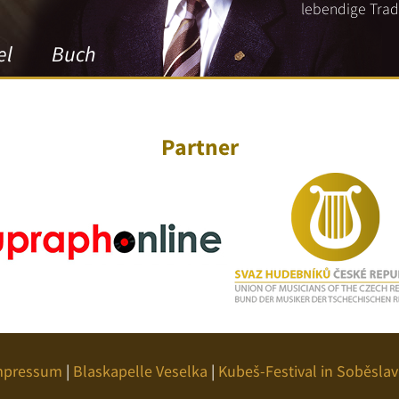
lebendige Tradi
el
Buch
Partner
mpressum
|
Blaskapelle Veselka
|
Kubeš-Festival in Soběslav