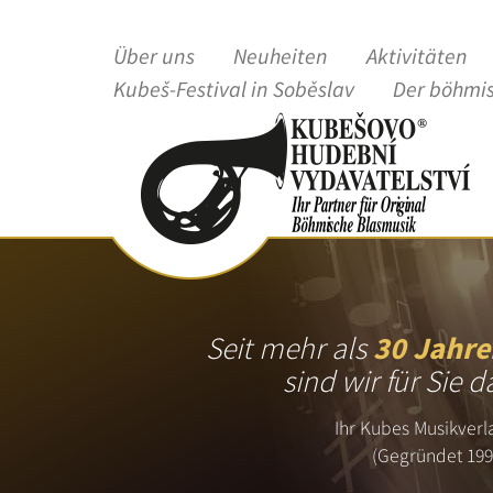
Über uns
Neuheiten
Aktivitäten
Kubeš-Festival in Soběslav
Der böhmi
Seit mehr als
30 Jahre
sind wir für Sie d
Ihr Kubes Musikverl
(Gegründet 199