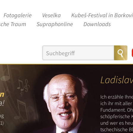
Fotogalerie
Veselka
Kubeš-Festival in Borkov
sche Traum
Supraphonline
Downloads
Ladisla
n
Ich erzähle Ih
a!
ich ihr mit all
Fundament. Ohn
ag
schöpferische 
und wer es heut
1)
tschechische B