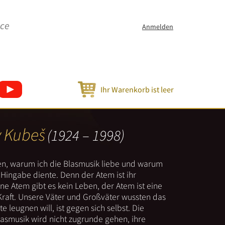
ice
Anmelden
Ihr Warenkorb ist leer
v Kubeš
(1924 – 1998)
nen, warum ich die Blasmusik liebe und warum
er Hingabe diente. Denn der Atem ist ihr
e Atem gibt es kein Leben, der Atem ist eine
Kraft. Unsere Väter und Großväter wussten das
e leugnen will, ist gegen sich selbst. Die
lasmusik wird nicht zugrunde gehen, ihre