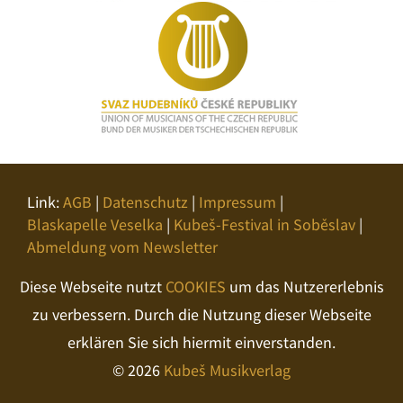
Link:
AGB
|
Datenschutz
|
Impressum
|
Blaskapelle Veselka
|
Kubeš-Festival in Soběslav
|
Abmeldung vom Newsletter
Diese Webseite nutzt
COOKIES
um das Nutzererlebnis
zu verbessern. Durch die Nutzung dieser Webseite
erklären Sie sich hiermit einverstanden.
© 2026
Kubeš Musikverlag