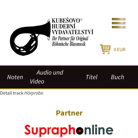
0
EUR
Audio und
Noten
Titel
Buch
Video
Detail track
Hörprobe
Partner