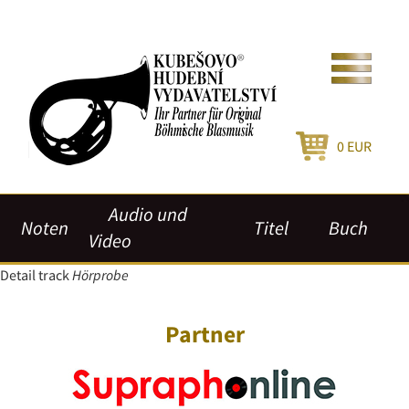
0
EUR
Audio und
Noten
Titel
Buch
Video
Detail track
Hörprobe
Partner