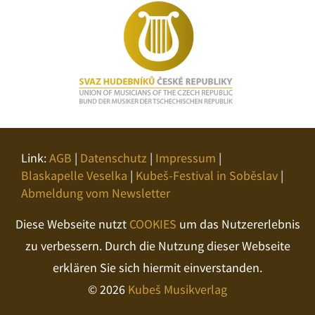
Link:
AGB
|
Datenschutz
|
Impressum
|
Blaskapelle Veselka
|
Kubeš-Festival in Soběslav
|
Abmeldung vom Newsletter
Diese Webseite nutzt
COOKIES
um das Nutzererlebnis
zu verbessern. Durch die Nutzung dieser Webseite
erklären Sie sich hiermit einverstanden.
© 2026
Kubeš Musikverlag