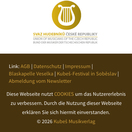
Link:
AGB
|
Datenschutz
|
Impressum
|
Blaskapelle Veselka
|
Kubeš-Festival in Soběslav
|
Abmeldung vom Newsletter
Diese Webseite nutzt
COOKIES
um das Nutzererlebnis
zu verbessern. Durch die Nutzung dieser Webseite
erklären Sie sich hiermit einverstanden.
© 2026
Kubeš Musikverlag