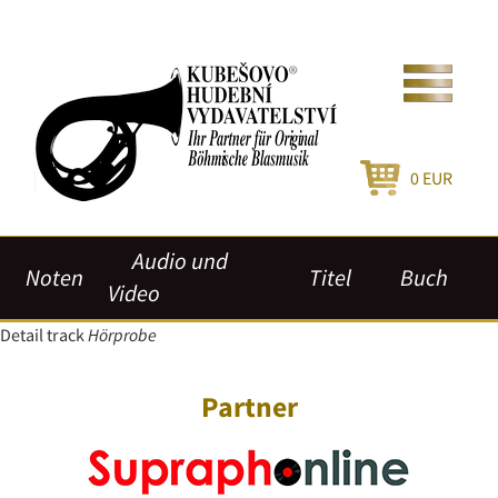
0
EUR
Audio und
Noten
Titel
Buch
Video
Detail track
Hörprobe
Partner