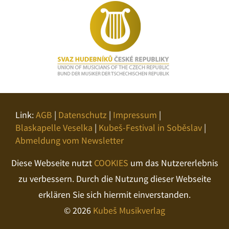
Link:
AGB
|
Datenschutz
|
Impressum
|
Blaskapelle Veselka
|
Kubeš-Festival in Soběslav
|
Abmeldung vom Newsletter
Diese Webseite nutzt
COOKIES
um das Nutzererlebnis
zu verbessern. Durch die Nutzung dieser Webseite
erklären Sie sich hiermit einverstanden.
© 2026
Kubeš Musikverlag