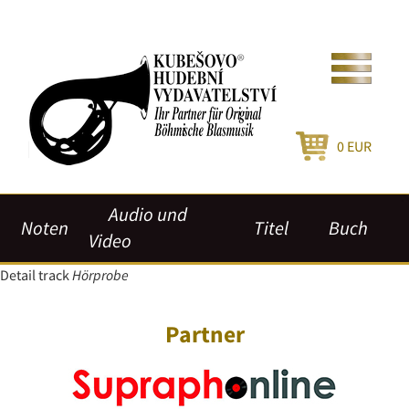
0
EUR
Audio und
Noten
Titel
Buch
Video
Detail track
Hörprobe
Partner