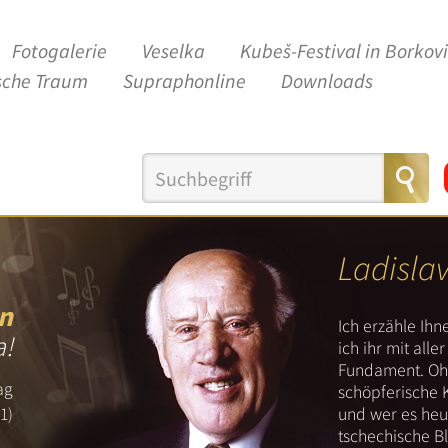
Fotogalerie
Veselka
Kubeš-Festival in Borkov
sche Traum
Supraphonline
Downloads
Ladisla
n
Ich erzähle Ih
a!
ich ihr mit all
Fundament. Ohn
ag
schöpferische 
und wer es heut
1)
tschechische B