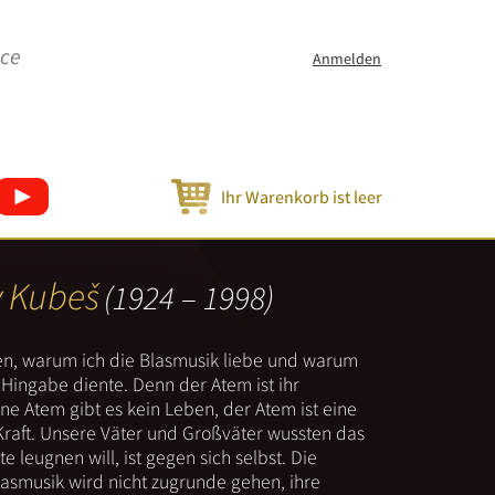
ice
Anmelden
Ihr Warenkorb ist leer
v Kubeš
(1924 – 1998)
nen, warum ich die Blasmusik liebe und warum
er Hingabe diente. Denn der Atem ist ihr
e Atem gibt es kein Leben, der Atem ist eine
Kraft. Unsere Väter und Großväter wussten das
e leugnen will, ist gegen sich selbst. Die
lasmusik wird nicht zugrunde gehen, ihre