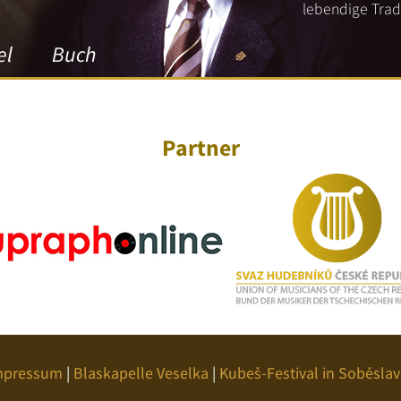
lebendige Tradi
el
Buch
Partner
mpressum
|
Blaskapelle Veselka
|
Kubeš-Festival in Soběslav