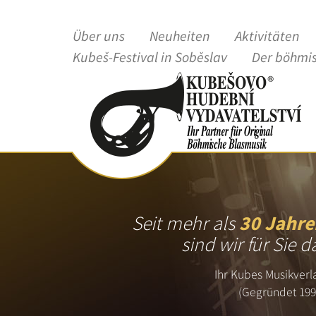
Über uns
Neuheiten
Aktivitäten
Kubeš-Festival in Soběslav
Der böhmi
Seit mehr als
30 Jahre
sind wir für Sie d
Ihr Kubes Musikverl
(Gegründet 199