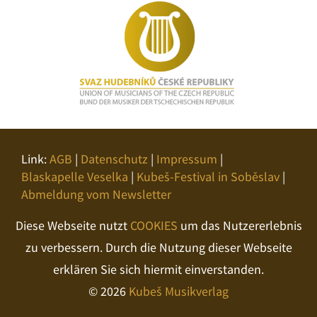
Link:
AGB
|
Datenschutz
|
Impressum
|
Blaskapelle Veselka
|
Kubeš-Festival in Soběslav
|
Abmeldung vom Newsletter
Diese Webseite nutzt
COOKIES
um das Nutzererlebnis
zu verbessern. Durch die Nutzung dieser Webseite
erklären Sie sich hiermit einverstanden.
© 2026
Kubeš Musikverlag