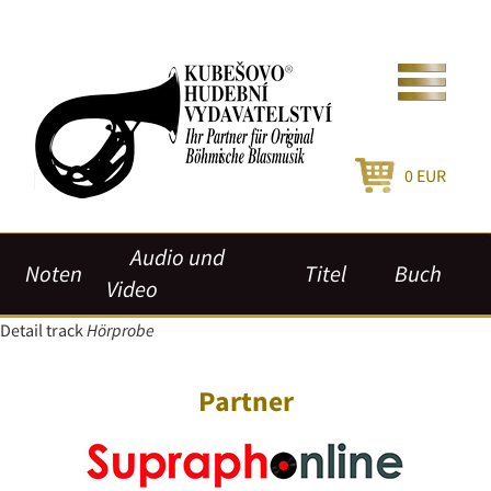
0
EUR
Audio und
Noten
Titel
Buch
Video
Detail track
Hörprobe
Partner