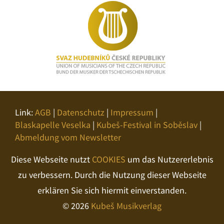
Link:
AGB
|
Datenschutz
|
Impressum
|
Blaskapelle Veselka
|
Kubeš-Festival in Soběslav
|
Abmeldung vom Newsletter
Diese Webseite nutzt
COOKIES
um das Nutzererlebnis
zu verbessern. Durch die Nutzung dieser Webseite
erklären Sie sich hiermit einverstanden.
© 2026
Kubeš Musikverlag