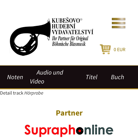
0
EUR
Audio und
Noten
Titel
Buch
Video
Detail track
Hörprobe
Partner