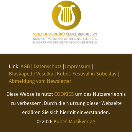
Link:
AGB
|
Datenschutz
|
Impressum
|
Blaskapelle Veselka
|
Kubeš-Festival in Soběslav
|
Abmeldung vom Newsletter
Diese Webseite nutzt
COOKIES
um das Nutzererlebnis
zu verbessern. Durch die Nutzung dieser Webseite
erklären Sie sich hiermit einverstanden.
© 2026
Kubeš Musikverlag