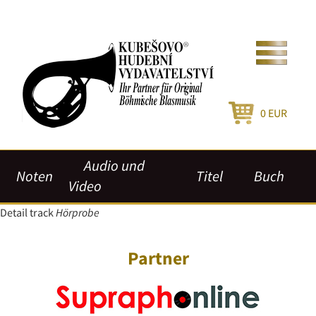
0
EUR
Audio und
Noten
Titel
Buch
Video
Detail track
Hörprobe
Partner