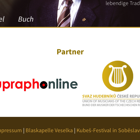
lebendige Tradi
el
Buch
Partner
mpressum
|
Blaskapelle Veselka
|
Kubeš-Festival in Soběslav