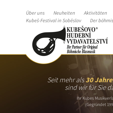
Über uns
Neuheiten
Aktivitäten
Kubeš-Festival in Soběslav
Der böhmi
Seit mehr als
30 Jahre
sind wir für Sie d
Ihr Kubes Musikverl
(Gegründet 199