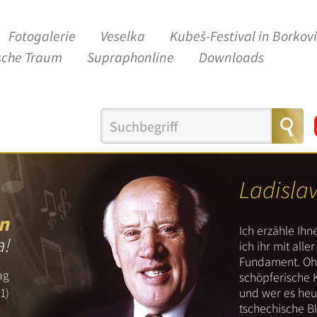
Fotogalerie
Veselka
Kubeš-Festival in Borkov
sche Traum
Supraphonline
Downloads
Ladisla
n
Ich erzähle Ih
a!
ich ihr mit all
Fundament. Ohn
ag
schöpferische 
und wer es heut
1)
tschechische B