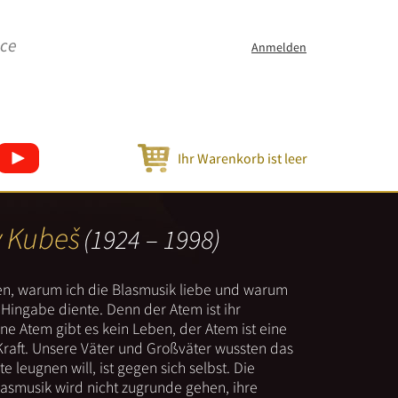
ice
Anmelden
Ihr Warenkorb ist leer
v Kubeš
(1924 – 1998)
nen, warum ich die Blasmusik liebe und warum
er Hingabe diente. Denn der Atem ist ihr
e Atem gibt es kein Leben, der Atem ist eine
Kraft. Unsere Väter und Großväter wussten das
e leugnen will, ist gegen sich selbst. Die
lasmusik wird nicht zugrunde gehen, ihre