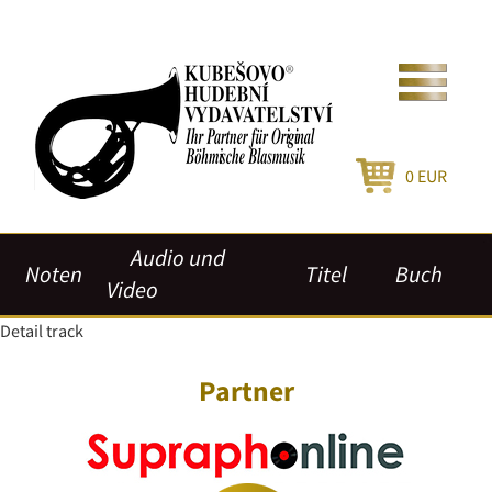
0
EUR
Audio und
Noten
Titel
Buch
Video
Detail track
Partner