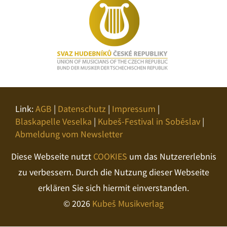
Link:
AGB
|
Datenschutz
|
Impressum
|
Blaskapelle Veselka
|
Kubeš-Festival in Soběslav
|
Abmeldung vom Newsletter
Diese Webseite nutzt
COOKIES
um das Nutzererlebnis
zu verbessern. Durch die Nutzung dieser Webseite
erklären Sie sich hiermit einverstanden.
© 2026
Kubeš Musikverlag