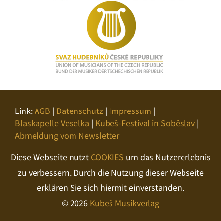
Link:
AGB
|
Datenschutz
|
Impressum
|
Blaskapelle Veselka
|
Kubeš-Festival in Soběslav
|
Abmeldung vom Newsletter
Diese Webseite nutzt
COOKIES
um das Nutzererlebnis
zu verbessern. Durch die Nutzung dieser Webseite
erklären Sie sich hiermit einverstanden.
© 2026
Kubeš Musikverlag