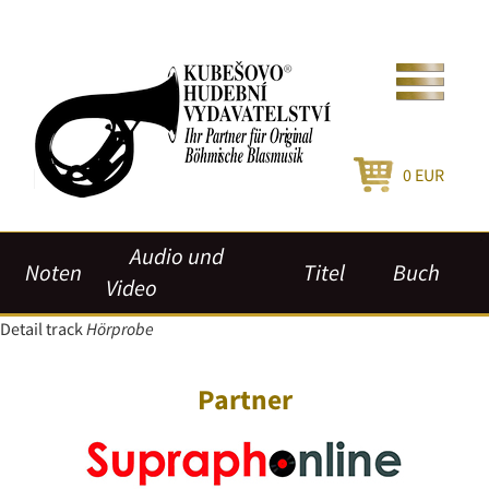
0
EUR
Audio und
Noten
Titel
Buch
Video
Detail track
Hörprobe
Partner