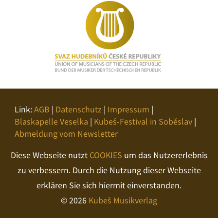
Link:
AGB
|
Datenschutz
|
Impressum
|
Blaskapelle Veselka
|
Kubeš-Festival in Soběslav
|
Abmeldung vom Newsletter
Diese Webseite nutzt
COOKIES
um das Nutzererlebnis
zu verbessern. Durch die Nutzung dieser Webseite
erklären Sie sich hiermit einverstanden.
© 2026
Kubeš Musikverlag