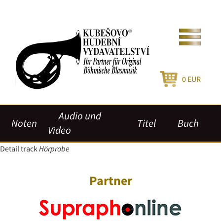
0
EUR
Audio und
Noten
Titel
Buch
Video
Detail track
Hörprobe
Partner