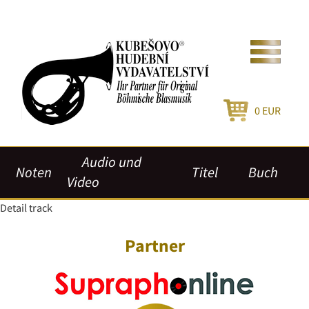
0
EUR
Audio und
Noten
Titel
Buch
Video
Detail track
Partner