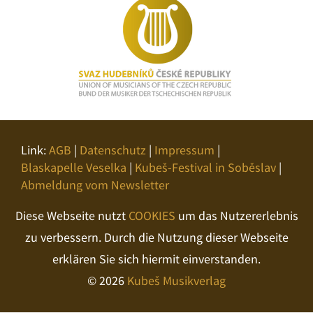
Link:
AGB
|
Datenschutz
|
Impressum
|
Blaskapelle Veselka
|
Kubeš-Festival in Soběslav
|
Abmeldung vom Newsletter
Diese Webseite nutzt
COOKIES
um das Nutzererlebnis
zu verbessern. Durch die Nutzung dieser Webseite
erklären Sie sich hiermit einverstanden.
© 2026
Kubeš Musikverlag