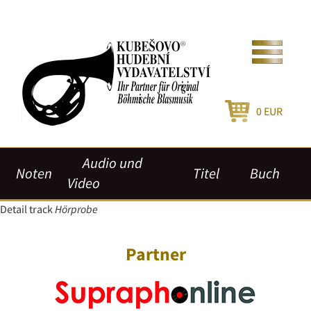
0
EUR
Audio und
Noten
Titel
Buch
Video
Detail track
Hörprobe
Partner