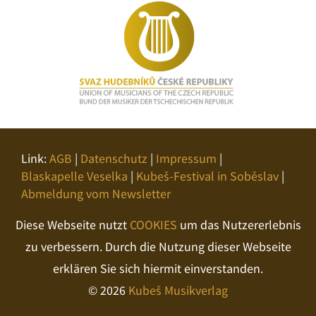
Link:
AGB
|
Datenschutz
|
Impressum
|
Blaskapelle Veselka
|
Kubeš-Festival in Soběslav
|
Abmeldung vom Newsletter
Diese Webseite nutzt
COOKIES
um das Nutzererlebnis
zu verbessern. Durch die Nutzung dieser Webseite
erklären Sie sich hiermit einverstanden.
© 2026
Kubeš Musikverlag