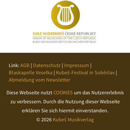
Link:
AGB
|
Datenschutz
|
Impressum
|
Blaskapelle Veselka
|
Kubeš-Festival in Soběslav
|
Abmeldung vom Newsletter
Diese Webseite nutzt
COOKIES
um das Nutzererlebnis
zu verbessern. Durch die Nutzung dieser Webseite
erklären Sie sich hiermit einverstanden.
© 2026
Kubeš Musikverlag