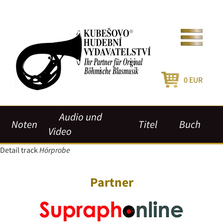
0
EUR
Audio und
Noten
Titel
Buch
Video
Detail track
Hörprobe
Partner