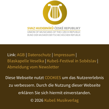
Link:
AGB
|
Datenschutz
|
Impressum
|
Blaskapelle Veselka
|
Kubeš-Festival in Soběslav
|
Abmeldung vom Newsletter
Diese Webseite nutzt
COOKIES
um das Nutzererlebnis
zu verbessern. Durch die Nutzung dieser Webseite
erklären Sie sich hiermit einverstanden.
© 2026
Kubeš Musikverlag