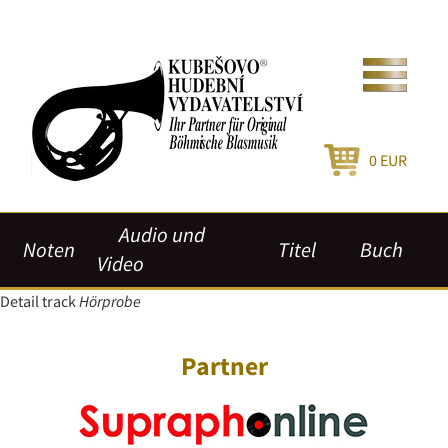
0
EUR
Audio und
Noten
Titel
Buch
Video
Detail track
Hörprobe
Partner