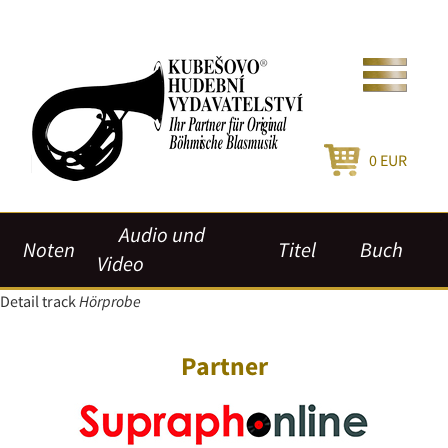
0
EUR
Audio und
Noten
Titel
Buch
Video
Detail track
Hörprobe
Partner