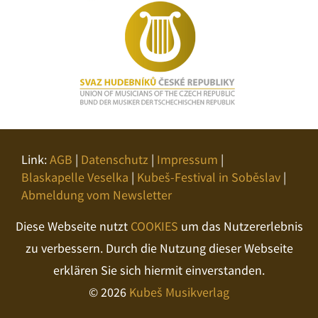
Link:
AGB
|
Datenschutz
|
Impressum
|
Blaskapelle Veselka
|
Kubeš-Festival in Soběslav
|
Abmeldung vom Newsletter
Diese Webseite nutzt
COOKIES
um das Nutzererlebnis
zu verbessern. Durch die Nutzung dieser Webseite
erklären Sie sich hiermit einverstanden.
© 2026
Kubeš Musikverlag