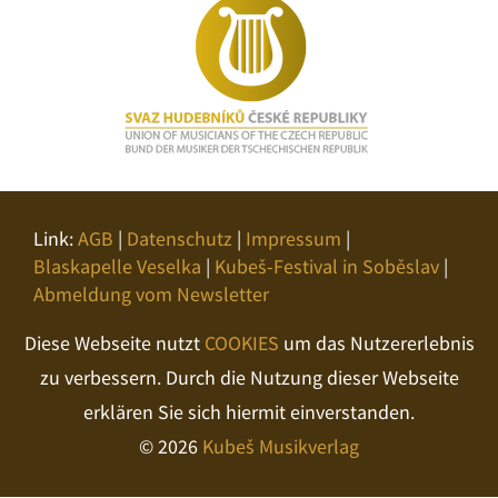
Link:
AGB
|
Datenschutz
|
Impressum
|
Blaskapelle Veselka
|
Kubeš-Festival in Soběslav
|
Abmeldung vom Newsletter
Diese Webseite nutzt
COOKIES
um das Nutzererlebnis
zu verbessern. Durch die Nutzung dieser Webseite
erklären Sie sich hiermit einverstanden.
© 2026
Kubeš Musikverlag