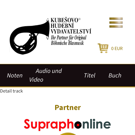
0
EUR
Audio und
Noten
Titel
Buch
Video
Detail track
Partner